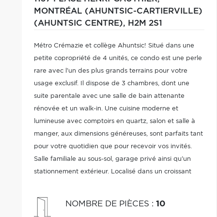
MONTRÉAL (AHUNTSIC-CARTIERVILLE)
(AHUNTSIC CENTRE),
H2M 2S1
Métro Crémazie et collège Ahuntsic! Situé dans une
petite copropriété de 4 unités, ce condo est une perle
rare avec l'un des plus grands terrains pour votre
usage exclusif. Il dispose de 3 chambres, dont une
suite parentale avec une salle de bain attenante
rénovée et un walk-in. Une cuisine moderne et
lumineuse avec comptoirs en quartz, salon et salle à
manger, aux dimensions généreuses, sont parfaits tant
pour votre quotidien que pour recevoir vos invités.
Salle familiale au sous-sol, garage privé ainsi qu'un
stationnement extérieur. Localisé dans un croissant
vous profiterez de la quiétude du secteur André-
Grasset.
NOMBRE DE PIÈCES
:
10