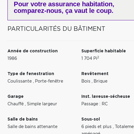
Pour votre
assurance habitation,
comparez-nous,
ça vaut le coup.
PARTICULARITÉS DU BÂTIMENT
Année de construction
Superficie habitable
2
1986
1 704 Pi
Type de fenestration
Revêtement
Coulissante
,
Porte-fenêtre
Bois
,
Brique
Garage
Inst. laveuse-sécheuse
Chauffé
,
Simple largeur
Passage : RC
Salle de bains
Sous-sol
Salle de bains attenante
6 pieds et plus
,
Totaleme