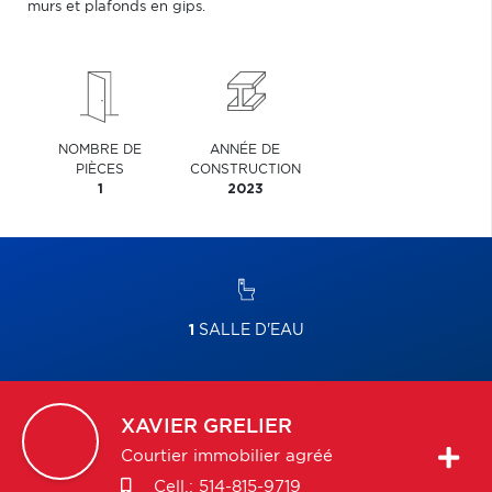
murs et plafonds en gips.
NOMBRE DE
ANNÉE DE
PIÈCES
CONSTRUCTION
1
2023
1
SALLE D'EAU
XAVIER
GRELIER
Courtier immobilier agréé
Cell.:
514-815-9719