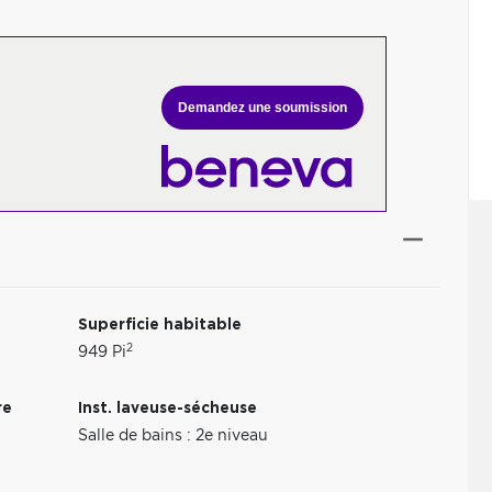
Demandez une soumission
Superficie habitable
2
949 Pi
re
Inst. laveuse-sécheuse
Salle de bains : 2e niveau