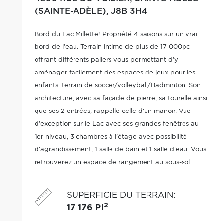
(SAINTE-ADÈLE),
J8B 3H4
Bord du Lac Millette! Propriété 4 saisons sur un vrai
bord de l'eau. Terrain intime de plus de 17 000pc
offrant différents paliers vous permettant d'y
aménager facilement des espaces de jeux pour les
enfants: terrain de soccer/volleyball/Badminton. Son
architecture, avec sa façade de pierre, sa tourelle ainsi
que ses 2 entrées, rappelle celle d'un manoir. Vue
d'exception sur le Lac avec ses grandes fenêtres au
1er niveau, 3 chambres à l'étage avec possibilité
d'agrandissement, 1 salle de bain et 1 salle d'eau. Vous
retrouverez un espace de rangement au sous-sol
pouvant être aménagé en salle de jeu supplémentaire.
SUPERFICIE DU TERRAIN
:
2
17 176 PI