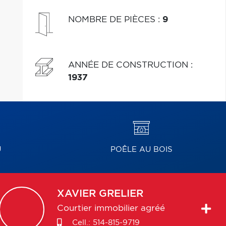
NOMBRE DE PIÈCES
:
9
ANNÉE DE CONSTRUCTION
:
1937
U
POÊLE AU BOIS
XAVIER
GRELIER
Courtier immobilier agréé
Cell.:
514-815-9719