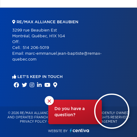
RE/MAX ALLIANCE BEAUBIEN
3299 rue Beaubien Est
Montréal, Québec, H1X 1G4
Off.:
Cell.:
514 206-5019
Email:
marc-emmanuel.jean-baptiste@remax-
quebec.com
LET'S KEEP IN TOUCH
×
Do you have a
© 2026 RE/MAX ALLIANCE & PRO-COMMERCIAL – INDEPENDENTLY OWNED
question?
AND OPERATED FRANCHISE OF RE/MAX QUÉBEC – ALL RIGHTS RESERVED -
PRIVACY POLICY
-
TERMS OF USE
-
CONSENT MANAGEMENT
WEBSITE BY