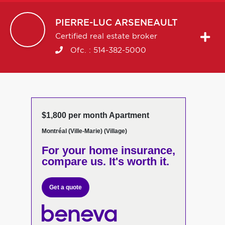
PIERRE-LUC
ARSENEAULT
Certified real estate broker
Ofc. :
514-382-5000
$1,800 per month Apartment
Montréal (Ville-Marie) (Village)
For your home insurance,
compare us. It's worth it.
Get a quote