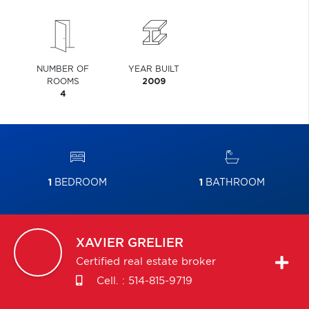
NUMBER OF
YEAR BUILT
ROOMS
2009
4
1
BEDROOM
1
BATHROOM
XAVIER
GRELIER
Certified real estate broker
Cell. :
514-815-9719