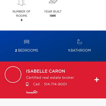
NUMBER OF
YEAR BUILT
ROOMS
1991
6
2
BEDROOMS
1
BATHROOM
ISABELLE
CARON
Certified real estate broker
Cell. :
514-714-9001