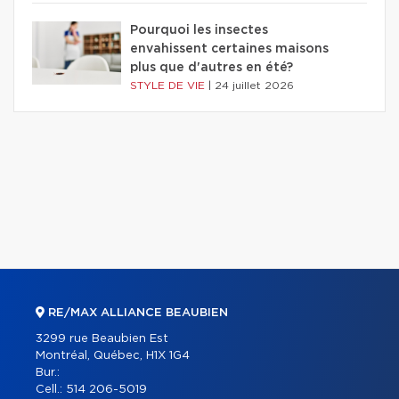
Pourquoi les insectes
envahissent certaines maisons
plus que d'autres en été?
STYLE DE VIE
|
24 juillet 2026
RE/MAX ALLIANCE BEAUBIEN
3299 rue Beaubien Est
Montréal, Québec, H1X 1G4
Bur.:
Cell.:
514 206-5019