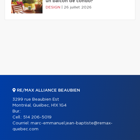
un balcon de condo?
DESIGN
|
26 juillet 2026
RE/MAX ALLIANCE BEAUBIEN
3299 rue Beaubien Est
Montréal, Québec, H1X 1G4
Bur.:
Cell.:
514 206-5019
Courriel:
marc-emmanuel.jean-baptiste@remax-
quebec.com